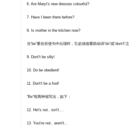
6. Are Mary\'s new dresses colourful?
7. Have I been there before?
8. Is mother in the kitchen now?
当“be”要在祈使句中出现时，它必须借重助动词“do”或“don\'t
9. Don\'t be silly!
10. Do be obedient!
11. Don\'t be a fool!
“Be”有两种缩写法，如下：
12. He\'s not.. isn\'t....
13. You\'re not.. aren\'t...