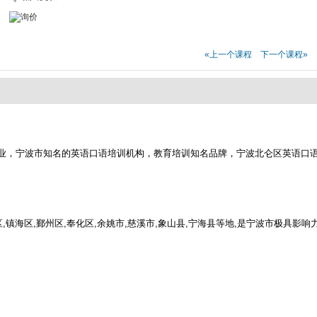
«上一个课程
下一个课程»
业，宁波市知名的英语口语培训机构，教育培训知名品牌，宁波北仑区英语口
,镇海区,鄞州区,奉化区,余姚市,慈溪市,象山县,宁海县等地,是宁波市极具影