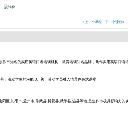
«上一个课程
下一个课程»
焦作市知名的实用英语口语培训机构，教育培训知名品牌，焦作实用英语口语
，善于激发学生的潜能 3、善于带动学员融入情景体验式课堂
山阳区,沁阳市,孟州市,修武县,博爱县,武陟县,温县等地,是焦作市极具影响力