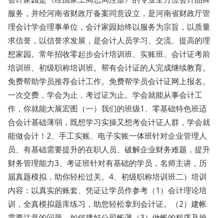
服务，并经河南省财政厅备案同意设立，是河南省财政厅管
理会计学会理事单位，会计家园始终以服务为宗旨，以质量
求信誉，以信誉求发展，是会计人员学习、交流、提高的理
想家园。常年招收零起步会计培训班、实账班、会计证考前
培训班、初级职称培训班。帮有会计证的人完成继续教育。
免费帮助学员推荐会计工作。免费帮学员会计证网上报名。
一次交费，学会为止，考过证为止。学会就能从事会计工
作，你就能大展宏图（一）我们的班级1、零基础特色班适
合会计基础薄弱，既想学习实操又想考会计证人群，学会就
能做会计！2、手工实账、电子实账一体班针对企业管理人
员、有基础需要提升的在职人员、破解企业财务难题，提升
财务管理能力3、考证班针对有基础的学员，名师主讲，历
届真题模拟，助你轻松过关。4、初级职称培训班二）培训
内容：以真实的账套、凭证让学员作参考（1）会计理论培
训，全真模拟题库练习，助您轻松拿到会计证。（2）建帐
需要注意的问题，如何建好公司帐薄（3）做帐的程序及操