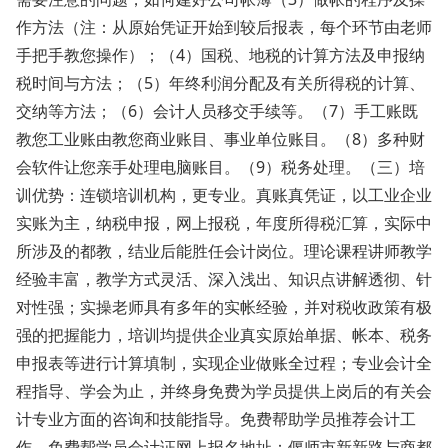
作方法（注：从原始凭证开始到较后报表，每个环节由老师
手把手教您操作）；（4）国税、地税的计算方法及申报纳
税时间与方法；（5）年终利润分配及有关所得税的计算、
交纳等方法；（6）会计人员移交手续等。（7）手工账既
教您工业账由教您商业账目、事业单位账目。（8）多种财
会软件让您亲手处理电脑账目。（9）税务处理。（三）培
训优势：连锁培训机构，更专业。真账真凭证，以工业企业
实账为主，纳税申报，网上报税，年度所得税汇算，实际中
所涉及的都教，结业后能胜任会计岗位。理论课程讲师教学
经验丰富，教学方式灵活、深入浅出、知识点讲解透彻、针
对性强；实操老师具有多年的实帐经验，并对税收政策有极
强的把握能力，培训均提供企业真实原始单据、帐本、税务
申报表等进行计算填制，实现企业做账全过程；专业会计全
程指导、学会为止，并终身免费为学员提供上岗后的有关会
计专业方面的咨询和技能指导。免费帮助学员推荐会计工
作，免费帮学员会计证网上报名地址：偃师市新新路与商都