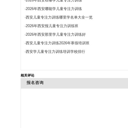
·
2026年西安在哪学儿童专注力训练
·
2026年西安哪能学儿童专注力训练
·
西安儿童专注力训练哪里学名单大全一览
·
2026年西安报儿童专注力训练班
·
2026年西安那里学儿童专注力训练好
·
西安儿童专注力训练2026年寒假培训班
·
西安学儿童专注力训练培训学校排行
相关评论
报名咨询