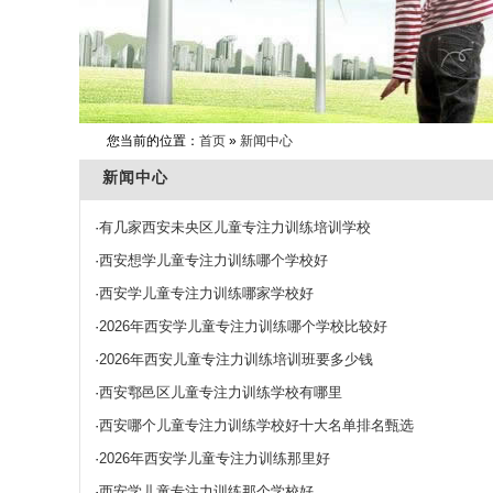
您当前的位置：
首页
»
新闻中心
新闻中心
·
有几家西安未央区儿童专注力训练培训学校
·
西安想学儿童专注力训练哪个学校好
·
西安学儿童专注力训练哪家学校好
·
2026年西安学儿童专注力训练哪个学校比较好
·
2026年西安儿童专注力训练培训班要多少钱
·
西安鄠邑区儿童专注力训练学校有哪里
·
西安哪个儿童专注力训练学校好十大名单排名甄选
·
2026年西安学儿童专注力训练那里好
·
西安学儿童专注力训练那个学校好