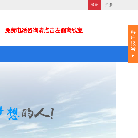
登录
注册
免费电话咨询请点击左侧离线宝