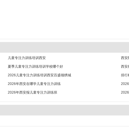
儿童专注力训练培训西安
西安
夏季儿童专注力训练培训学校哪个好
西安
2026儿童专注力训练培训西安百盛领绣城
排行
2026年西安在哪学儿童专注力训练
20
2026年西安报儿童专注力训练班
20