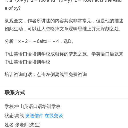
1. If（x＋y）2＝100 and （x－y）2＝16,what is the valu
e of xy?
纵观全文，作者所讲述的内容其实非常常见，但是他的描述
如此生动，可以让人忽略掉文章逻辑思维上并无深刻之处。
分析：x－2＝－6altx＝－4，选D。
中山英语口语培训学校成就你的梦想之旅。学英语口语就来
中山英语口语培训学校
培训咨询电话：点击左侧离线宝免费咨询
联系方式
学校:
中山英语口语培训学校
状态:
离线
发送信件
在线交谈
姓名:张老师(先生)