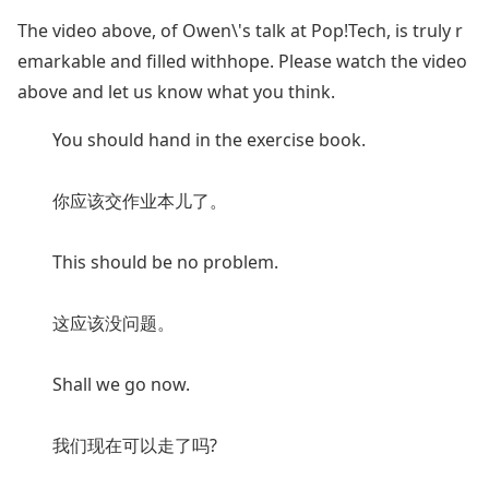
The video above, of Owen\'s talk at Pop!Tech, is truly r
emarkable and filled withhope. Please watch the video
above and let us know what you think.
You should hand in the exercise book.
你应该交作业本儿了。
This should be no problem.
这应该没问题。
Shall we go now.
我们现在可以走了吗?