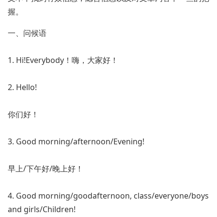
握。
一、问候语
1. Hi!Everybody！嗨，大家好！
2. Hello!
你们好！
3. Good morning/afternoon/Evening!
早上/下午好/晚上好！
4. Good morning/goodafternoon, class/everyone/boys
and girls/Children!