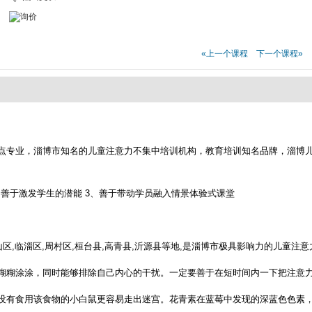
«上一个课程
下一个课程»
点专业，淄博市知名的儿童注意力不集中培训机构，教育培训知名品牌，淄博
，善于激发学生的潜能 3、善于带动学员融入情景体验式课堂
区,临淄区,周村区,桓台县,高青县,沂源县等地,是淄博市极具影响力的儿童注
糊糊涂涂，同时能够排除自己内心的干扰。一定要善于在短时间内一下把注意
没有食用该食物的小白鼠更容易走出迷宫。花青素在蓝莓中发现的深蓝色色素