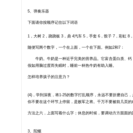
5、弹奏乐器
下面请你按顺序记住以下词语
1，大树 2，跷跷板 3，鼎 4汽车 5，手套 6，骰子 7，彩虹 8，
随便写两个数字，一个在上面，一个在下面。例如2和7：
牛奶。牛奶是一种近乎完美的营养品。它富含蛋白质、钙，
假如用脑过度而失眠时，睡前一杯热牛奶有助入睡。
怎样培养孩子的注意力？
(4)，学到深夜，将1-25的数字打乱顺序，永远不要折磨
你不要在这个环节上停留，是败军之将。千万不要被前几页的
方法之六，上面写着什么字；休息的时候，要调动方方面面的
3、陀螺