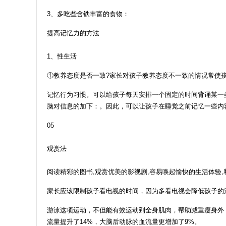
3、多吃些含铁丰富的食物：
提高记忆力的方法
1、性生活
①教养态度是否一致?家长对孩子教养态度不一致的情况常使
记忆行为习惯。可以给孩子每天安排一个固定的时间背诵某一
脑对信息的加下：。因此，可以让孩子在睡觉之前记忆一些内
05
观赏法
阅读精彩的图书,观赏优美的影视剧,容易唤起愉快的生活体验,
家长应该限制孩子看电视的时间，因为多看电视会降低孩子的注
游泳这项运动，不但能有效运动到全身肌肉，帮助减重瘦身外
流量提升了14%，大脑后动脉的血流量更增加了9%。