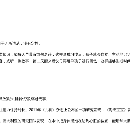
孩子无所适从，没有定性。
类知识，如每天早晨背两句唐诗，这样形成习惯后，孩子就会自觉、主动地记
容，或听一则故事，第二天醒来后父母再引导孩子进行回忆，这样能够形成时
释放紧张,排解忧郁,驱赶无聊。
意力保持时长。2011年《儿科》杂志上公布的一项研究发现，《海绵宝宝》
，澳大利亚的研究团队发现，在水中把身体浸泡在达到心脏的位置，能增加大