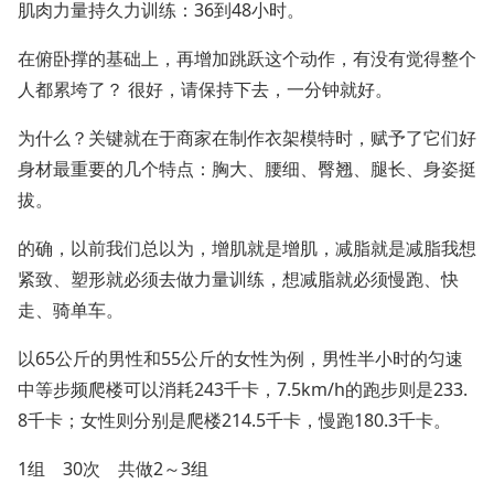
肌肉力量持久力训练：36到48小时。
在俯卧撑的基础上，再增加跳跃这个动作，有没有觉得整个
人都累垮了？ 很好，请保持下去，一分钟就好。
为什么？关键就在于商家在制作衣架模特时，赋予了它们好
身材最重要的几个特点：胸大、腰细、臀翘、腿长、身姿挺
拔。
的确，以前我们总以为，增肌就是增肌，减脂就是减脂我想
紧致、塑形就必须去做力量训练，想减脂就必须慢跑、快
走、骑单车。
以65公斤的男性和55公斤的女性为例，男性半小时的匀速
中等步频爬楼可以消耗243千卡，7.5km/h的跑步则是233.
8千卡；女性则分别是爬楼214.5千卡，慢跑180.3千卡。
1组 30次 共做2～3组