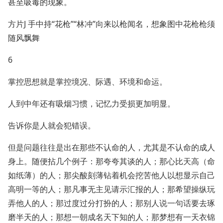
甚至吸毒的现象。
方片J 手中持“花枪”“林冲”向来以枪闻名，想象图中花枪枪须
随风飘舞
6
掌控思想就是掌控境况、际遇、环境和命运。
人到中年还有吸烟习惯，记忆力受损更加明显。
告诉你是人就会犯错误。
但是问题往往是出在那些不认命的人，尤其是不认命的成人
身上。随便拈几个例子：那夸夸其谈的人；那心比天高（命
如纸薄）的人；那尖酸刻薄钻着机会挖苦他人以想显示自己
高明一等的人；那凡事无主见请示汇报的人；那希望操纵玩
弄他人的人；那过度过分打扮的人；那别人说一句话要去琢
磨半天的人；那想一朝成名天下知的人；那梦想有一天衣锦