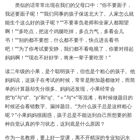
类似的话常常出现在我们的父母口中：“你不要面子，
我还要面子呢！”“我们同事的孩子保送北大了。人家怎么就
能生个这么好的孩子呢？”“不要辜负老师和全家人都期望
啊！”“多吃点，把这个鸡腿吃掉，多点力气，多看会儿
书！”“别的都不要想，什么都不要干，快点进去看书
吧！”“为了你考试要安静，我们都不看电视了，你要对得起
妈妈啊！”“现在不好好学，将来一辈子要吃苦！”
读二年级的小果，是个聪明孩子，但也是个粗心的孩子。他
妈妈说，这孩子在考试的时候，常常是附加题都做对，而简
单的计算题却失分很多。妈妈还发现，小果经常会
把“b”与“d”、“p”和“q”、“＋”与“×”等混淆，有时候做题目的
时候还会看错数字、漏掉题目。“为什么孩子总是这样粗心
呢？”小果妈妈很困惑，孩子总是不能达到自己所想要的那
种自觉认真的学习状态，这到底是什么原因？
作为一名教师，要上好一堂课，离不开精深的专业知识水