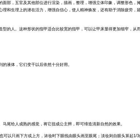
的面部，五官及其他部位进行渲染，描画，整理，增强立体印象，调整形色，
心理和生理上的潜在活力，增强自信心，使人精神焕发，还有助于消除疲劳，
造型的人。这种形状的指甲适合比较宽的指甲，可以让甲床显得更加细窄，从
到的液体，它们变干以后依然十分好用。
。马尾给人成熟的感觉，将它扭成公主辫，即可缔造清新自然的效果。
，也可以只画下方或上方，浓妆时下眼线由眼头画至眼尾；淡妆则自眼头算起1/