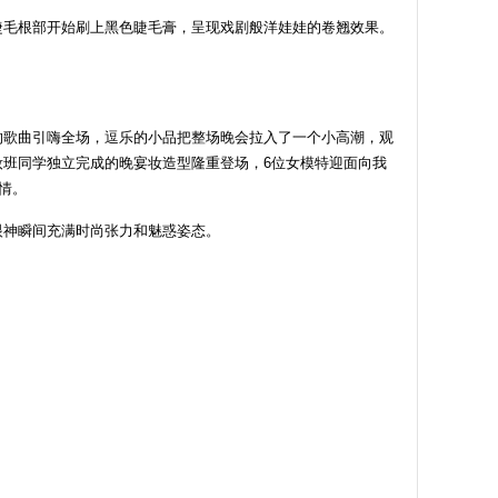
睫毛根部开始刷上黑色睫毛膏，呈现戏剧般洋娃娃的卷翘效果。
的歌曲引嗨全场，逗乐的小品把整场晚会拉入了一个小高潮，观
班同学独立完成的晚宴妆造型隆重登场，6位女模特迎面向我
情。
眼神瞬间充满时尚张力和魅惑姿态。