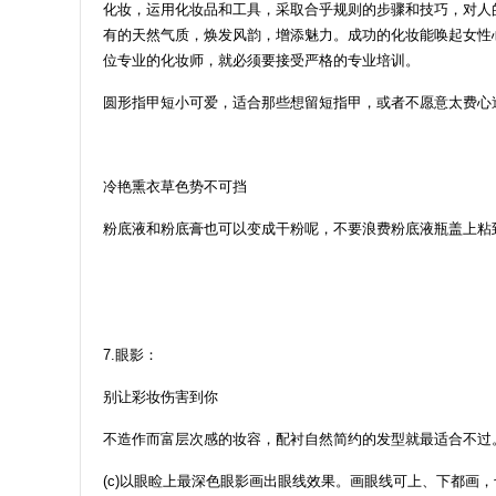
化妆，运用化妆品和工具，采取合乎规则的步骤和技巧，对人
有的天然气质，焕发风韵，增添魅力。成功的化妆能唤起女性
位专业的化妆师，就必须要接受严格的专业培训。
圆形指甲短小可爱，适合那些想留短指甲，或者不愿意太费心
冷艳熏衣草色势不可挡
粉底液和粉底膏也可以变成干粉呢，不要浪费粉底液瓶盖上粘
7.眼影：
别让彩妆伤害到你
不造作而富层次感的妆容，配衬自然简约的发型就最适合不过
(c)以眼睑上最深色眼影画出眼线效果。画眼线可上、下都画