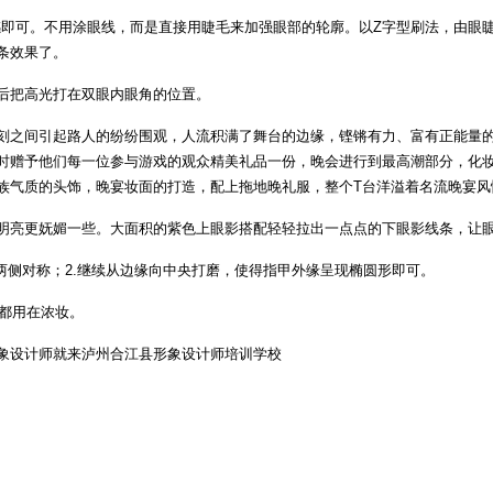
体感即可。不用涂眼线，而是直接用睫毛来加强眼部的轮廓。以Z字型刷法，由眼
条效果了。
后把高光打在双眼内眼角的位置。
刻之间引起路人的纷纷围观，人流积满了舞台的边缘，铿锵有力、富有正能量
时赠予他们每一位参与游戏的观众精美礼品一份，晚会进行到最高潮部分，化妆
族气质的头饰，晚宴妆面的打造，配上拖地晚礼服，整个T台洋溢着名流晚宴风
明亮更妩媚一些。大面积的紫色上眼影搭配轻轻拉出一点点的下眼影线条，让
两侧对称；2.继续从边缘向中央打磨，使得指甲外缘呈现椭圆形即可。
常都用在浓妆。
象设计师就来泸州合江县形象设计师培训学校