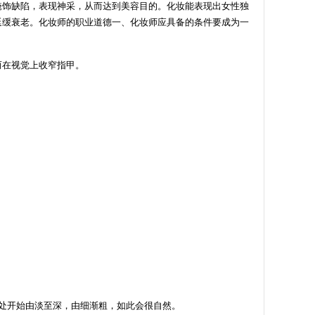
掩饰缺陷，表现神采，从而达到美容目的。化妆能表现出女性独
延缓衰老。化妆师的职业道德一、化妆师应具备的条件要成为一
而在视觉上收窄指甲。
3处开始由淡至深，由细渐粗，如此会很自然。