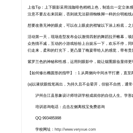
上妆Tip：上下眼影采用浅咖啡色稍稍上色，制造出一定立
注意不要左右来回刷，否则就无法获得蜘蛛脚一样的分明粗线
想要改善无神的眼皮，可以在上眼皮的褶皱以下涂上粉底，之
活动第一天，现场造型发布会以激情四射的舞蹈拉开帷幕，顷
众热情不减，互动的小游戏纷纷上台娱乐一下，欢乐不停，同
们走来，柔和的灯光下，更凸显了晚宴带给人的感觉，带有贵
紫罗兰色的神秘和性感，运用到眼影中，能让烟熏眼妆显得更
【如何修出椭圆形的指甲】：1.从两侧向中间水平打磨，直至
(a)以液状眼线笔画出，为持久且不会晕开，但较不自然，通
泸州合江县形象设计师培训学校成就你的自信人生。学形
培训咨询电话：点击左侧离线宝免费咨询
QQ:993485998
学校网址：
http://www.veryxue.com