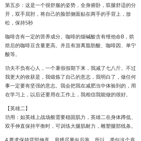
第五步：这是一个很舒服的姿势，全身俯卧，双腿舒适的分
开，双手屈肘，将自己的脸部侧面贴在两手的手背上，放
松，保持5秒
咖啡含有一定的营养成分。咖啡的烟碱酸含有维他命B，烘
焙后的咖啡豆含量更高。并且有游离脂肪酸、咖啡因、单宁
酸等。
功夫不负有心人，一个暑假假期下来，我减了七八斤。不过
我更大的收获是，我锻炼了自己的意志，我明白了，做任何
事一定要有坚强的意志。我会把我在减肥当中体验到的，用
在学习上，以后还要用在工作上，我相信我能做的很好。
【英雄二】
功用：如英雄上战场般需要稳固肌力，英雄二在身体蹲低、
双手伸直保持平衡时，可训练大腿肌耐力，雕塑腿部线条。
4 要求保持背部伸直，肩膀尽量向后靠，所以，类似这个肩