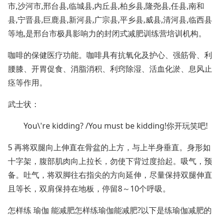
市,沙河市,邢台县,临城县,内丘县,柏乡县,隆尧县,任县,南和
县,宁晋县,巨鹿县,新河县,广宗县,平乡县,威县,清河县,临西县
等地,是邢台市极具影响力的封闭式减肥训练营培训机构。
咖啡的保健医疗功能。咖啡具有抗氧化及护心、强筋骨、利
腰膝、开胃促食、消脂消积、利窍除湿、活血化淤、息风止
痉等作用。
武士状：
You\'re kidding? /You must be kidding!你开玩笑吧!
5 再将双腿向上伸直在骨盆的上方，与上半身垂直。身形如
十字架，腹部肌肉向上拉长，勿使下背过度抬起。吸气，预
备。吐气，将双脚往右指尖的方向延伸，尽量保持双腿伸直
且等长，双肩保持在地板，停留8～10个呼吸。
怎样练 瑜伽 能减肥怎样练瑜伽能减肥?以下是练瑜伽减肥的