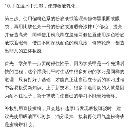
10.手在温水中沾湿，使卸妆液乳化。
第三步、使用偏粉色系的粉底液或遮瑕膏修饰黑眼圈或眼
袋，再用比肤色亮一号的粉底或遮瑕膏涂抹T字部位，提亮
并营造高光；同样使用粉底刷在脸颊两侧位置使用深色粉底
液或遮瑕膏，借由不同深浅颜色的粉底液，修饰轮廓，创造
出非凡的立体妆感。
首先，学美甲一点要耐得住性子。因为学美甲是一个先满后
快的过程，这个跟我们平时生活中很多知识的学习是同样的
道理，只有打好了基础，才能真正让自己在今后的学习过程
中容易接受新知识、上手新技术。很多半途而废的人就是因
为耐不住性子，急于求成而使自己的学习不能善始善终。
补妆别用直接擦粉，只会越补越厚!当发现底妆斑驳时，建
议先使用吸油面纸将脸上油分吸掉，接着再使用气垫粉饼或
是蜜粉饼补妆。