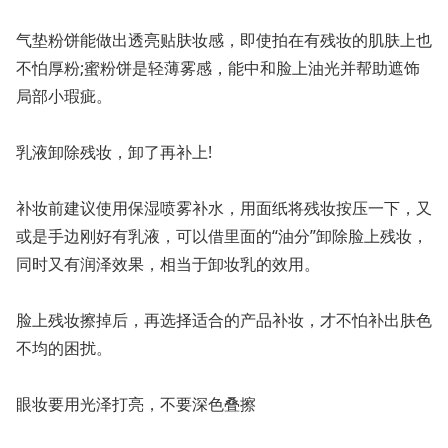
气垫粉饼能做出透亮贴肤妆感，即使拍在有残妆的肌肤上也
不怕厚粉;蜜粉饼是轻薄雾感，能中和脸上油光并帮助遮饰
局部小瑕疵。
乳液卸除残妆，卸了再补上!
补妆前建议使用保湿喷雾补水，用面纸将残妆按压一下，又
或是手边刚好有乳液，可以借里面的“油分”卸除脸上残妆，
同时又有润泽效果，相当于卸妆乳的效用。
脸上残妆擦掉后，再选择适合的产品补妆，才不怕补出肤色
不均的困扰。
眼妆要用光泽打亮，不要深色叠擦