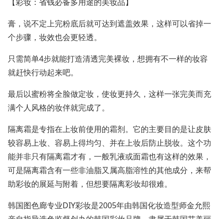
【彩妆：省钱必备多用途的美妆品】
膏，说不定上完粉底后就可达到遮盖效果，这样可以省掉一
个步骤，妆效也会更轻透。
只需简单4步就能打造清透完美裸妆，想拥有不一样的妆容
就赶快行动起来吧。
最后以蜜粉将全脸做定妆，使妆更持久，这样一张完美而充
满个人风格的妆伴就完成了。
隔离霜是专指在上妆前使用的霜剂。它的主要目的是让皮肤
较容易上妆、容易上得均匀、并在上妆后防止脱妆。这个功
能并非只有隔离霜才有，一般乳液或面霜也有这样的效果，
可是隔离霜含有一些非油脂又属高脂溶性的其他成分，来帮
助彩妆的展延与附着，但想要隔离彩妆却很难。
韩国图色廊专业DIY彩妆是2005年由韩国化妆造型师金允熙