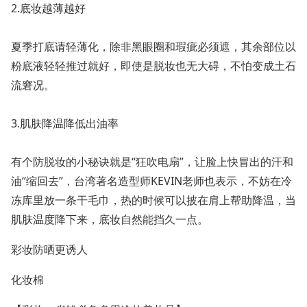
2.底妆越薄越好
夏季打底请轻薄化，除非黑眼圈和瑕疵必须遮，其余部位以
粉底液轻轻推过就好，即使是脱妆也无大碍，不怕变成土石
流窘况。
3.肌肤降温降低出油率
有个防脱妆的小秘诀就是“狂吹电扇”，让脸上快冒出的汗和
油“缩回去”，台湾著名造型师KEVIN老师也表示，不妨在冷
冻库里放一条干毛巾，热的时候可以披在肩上帮助降温，当
肌肤温度降下来，底妆自然能挡久一点。
彩妆防晒更诱人
化妆棉