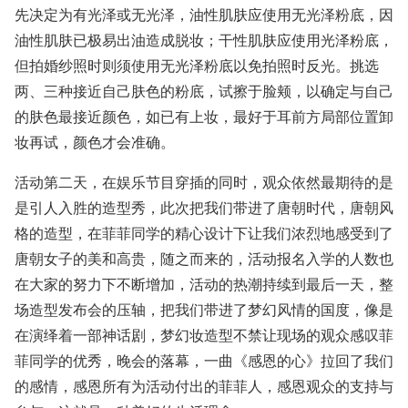
先决定为有光泽或无光泽，油性肌肤应使用无光泽粉底，因
油性肌肤已极易出油造成脱妆；干性肌肤应使用光泽粉底，
但拍婚纱照时则须使用无光泽粉底以免拍照时反光。挑选
两、三种接近自己肤色的粉底，试擦于脸颊，以确定与自己
的肤色最接近颜色，如已有上妆，最好于耳前方局部位置卸
妆再试，颜色才会准确。
活动第二天，在娱乐节目穿插的同时，观众依然最期待的是
是引人入胜的造型秀，此次把我们带进了唐朝时代，唐朝风
格的造型，在菲菲同学的精心设计下让我们浓烈地感受到了
唐朝女子的美和高贵，随之而来的，活动报名入学的人数也
在大家的努力下不断增加，活动的热潮持续到最后一天，整
场造型发布会的压轴，把我们带进了梦幻风情的国度，像是
在演绎着一部神话剧，梦幻妆造型不禁让现场的观众感叹菲
菲同学的优秀，晚会的落幕，一曲《感恩的心》拉回了我们
的感情，感恩所有为活动付出的菲菲人，感恩观众的支持与