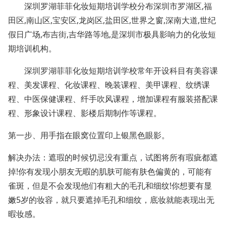
深圳罗湖菲菲化妆短期培训学校分布深圳市罗湖区,福
田区,南山区,宝安区,龙岗区,盐田区,世界之窗,深南大道,世纪
假日广场,布吉街,吉华路等地,是深圳市极具影响力的化妆短
期培训机构。
深圳罗湖菲菲化妆短期培训学校常年开设科目有美容课
程、美发课程、化妆课程、晚装课程、美甲课程、纹绣课
程、中医保健课程、纤手吹风课程，增加课程有服装搭配课
程、形象设计课程、影楼后期制作等课程。
第一步、用手指在眼窝位置印上银黑色眼影。
解决办法：遮瑕的时候切忌没有重点，试图将所有瑕疵都遮
掉!你有发现小朋友无暇的肌肤可能有肤色偏黄的，可能有
雀斑，但是不会发现他们有粗大的毛孔和细纹!你想要有显
嫩5岁的妆容，就只要遮掉毛孔和细纹，底妆就能表现出无
暇妆感。