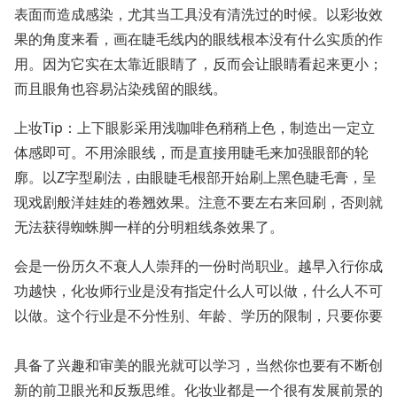
表面而造成感染，尤其当工具没有清洗过的时候。以彩妆效
果的角度来看，画在睫毛线内的眼线根本没有什么实质的作
用。因为它实在太靠近眼睛了，反而会让眼睛看起来更小；
而且眼角也容易沾染残留的眼线。
上妆Tip：上下眼影采用浅咖啡色稍稍上色，制造出一定立
体感即可。不用涂眼线，而是直接用睫毛来加强眼部的轮
廓。以Z字型刷法，由眼睫毛根部开始刷上黑色睫毛膏，呈
现戏剧般洋娃娃的卷翘效果。注意不要左右来回刷，否则就
无法获得蜘蛛脚一样的分明粗线条效果了。
会是一份历久不衰人人崇拜的一份时尚职业。越早入行你成
功越快，化妆师行业是没有指定什么人可以做，什么人不可
以做。这个行业是不分性别、年龄、学历的限制，只要你要
具备了兴趣和审美的眼光就可以学习，当然你也要有不断创
新的前卫眼光和反叛思维。化妆业都是一个很有发展前景的