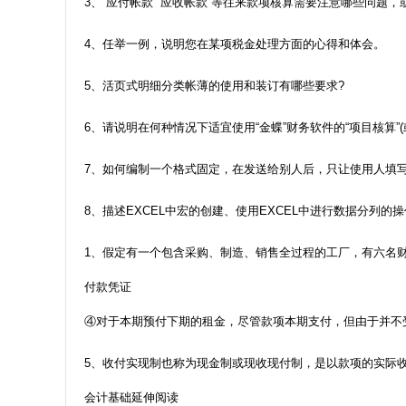
3、“应付帐款”“应收帐款”等往来款项核算需要注意哪些问题
4、任举一例，说明您在某项税金处理方面的心得和体会。
5、活页式明细分类帐薄的使用和装订有哪些要求?
6、请说明在何种情况下适宜使用“金蝶”财务软件的“项目核算
7、如何编制一个格式固定，在发送给别人后，只让使用人填写数
8、描述EXCEL中宏的创建、使用EXCEL中进行数据分列的
1、假定有一个包含采购、制造、销售全过程的工厂，有六名
付款凭证
④对于本期预付下期的租金，尽管款项本期支付，但由于并不
5、收付实现制也称为现金制或现收现付制，是以款项的实际
会计基础延伸阅读