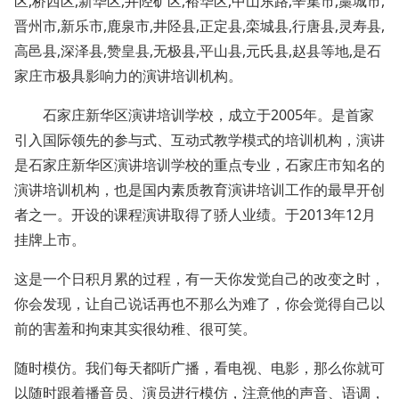
区,桥西区,新华区,井陉矿区,裕华区,中山东路,辛集市,藁城市,
晋州市,新乐市,鹿泉市,井陉县,正定县,栾城县,行唐县,灵寿县,
高邑县,深泽县,赞皇县,无极县,平山县,元氏县,赵县等地,是石
家庄市极具影响力的演讲培训机构。
石家庄新华区演讲培训学校，成立于2005年。是首家
引入国际领先的参与式、互动式教学模式的培训机构，演讲
是石家庄新华区演讲培训学校的重点专业，石家庄市知名的
演讲培训机构，也是国内素质教育演讲培训工作的最早开创
者之一。开设的课程演讲取得了骄人业绩。于2013年12月
挂牌上市。
这是一个日积月累的过程，有一天你发觉自己的改变之时，
你会发现，让自己说话再也不那么为难了，你会觉得自己以
前的害羞和拘束其实很幼稚、很可笑。
随时模仿。我们每天都听广播，看电视、电影，那么你就可
以随时跟着播音员、演员进行模仿，注意他的声音、语调，