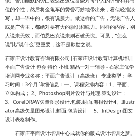
该广告用幽默的旁白表达出这位富豪对每个人的评价和其节
俭的个性，然后将金龟车的赞誉巧妙地带出来，看似轻描淡
写，却一语中的，很有说服力。做这样的广告，无论广告人
或是广告主，都绝对要有大的胆识和魄力。同样的内容，别
人说来无效，而伯恩巴克说来则石破天惊。可见，“怎么
说”比“说什么”更重要，这不是欺世之说。
石家庄设计教育咨询有限公司|石家庄设计教育计算机培训
平面广告设计 包会 特价 小班 精品一对一辅导 - 石家庄优学
培训网专业名称：平面广告设计（高级班） 专业类型： 学
习时间：3个月 详细信息：一、课程安排内容：1、平面、
立体构成； 2、Photoshop图片设计与处理.策划设计；
3、CorelDRAW矢量图形设计.包装.封面.海报设计4、Illustr
ator高级矢量图形设计.封面.包装设计； 5、InDesign图文
设计表格制作。
石家庄平面设计培训中心成就你的版式设计培训之梦。