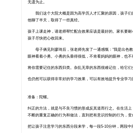
无遗为止。
我们这个大院大概是因为高学历人才汇聚的原因，孩子们的
他聊了半天，取得了一些真经。
孩子上课走神，请老师帮忙配合效果应该是最好的。家长要耐
孩子尽快把心收回来。
母子俩见到廖琦后，张老师先发了一通感慨：“我是出色教师
眼神看着小勇。小勇的头垂得很低，不肯看妈妈的眼神，也不
将你需要记住的东西归类。杂乱无章的东西很难记住，给它们
也仍然可以获得非常好的学习效果，可以有效地提升专业学习
准备：陀螺。
纠正的方法，就是与不良习惯的形成反其道而行之。在生活上
不断的重复正确的行为和做法，直到把有意识控制的行为，变
把让孩子注意学习的东西分段来学，每一段5-10分钟，两段