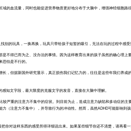
区域的血流量，同时也能促进营养物质更好地分布于大脑中，增强神经细胞路
又找别的玩具，一换再换，玩具只带给孩子短暂的吸引，无法在玩的过程中感受
是不得已而为之、没办法的事情。因为这样教育出来的孩子虽然的确心理上要
来恐怕是不行的。
增长，但据新国外研究显示，真正损伤我们记忆力的，往往是这些年我们养成
体的感知文字段，最大限度的克服文字的发音，直接在大脑中理解。
述了比较严重的注意力不集中的症状。到目前为止，造成注意力缺陷和多动症的主
能力（注意力不集中），并导致行为的冲动性。然而，虽然ADHD可能影响到
试着把你对这样东西的感受所得详细说出来。如果某些细节你还不清楚，请再看