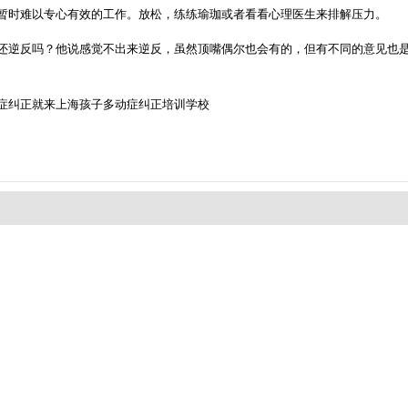
暂时难以专心有效的工作。放松，练练瑜珈或者看看心理医生来排解压力。
反吗？他说感觉不出来逆反，虽然顶嘴偶尔也会有的，但有不同的意见也是值
症纠正就来上海孩子多动症纠正培训学校