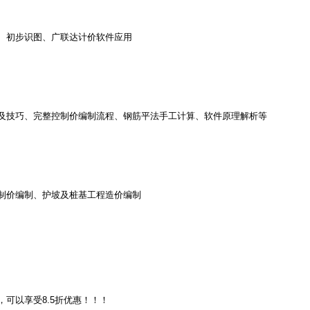
、初步识图、广联达计价软件应用
及技巧、完整控制价编制流程、钢筋平法手工计算、软件原理解析等
制价编制、护坡及桩基工程造价编制
，可以享受
8.5
折优惠！！！