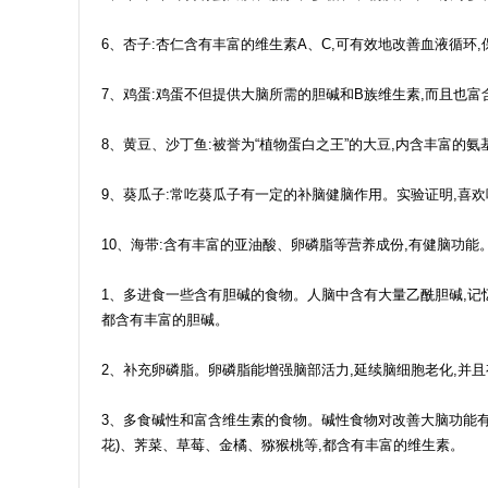
6、杏子:杏仁含有丰富的维生素A、C,可有效地改善血液循环
7、鸡蛋:鸡蛋不但提供大脑所需的胆碱和B族维生素,而且也
8、黄豆、沙丁鱼:被誉为“植物蛋白之王”的大豆,内含丰富的
9、葵瓜子:常吃葵瓜子有一定的补脑健脑作用。实验证明,喜
10、海带:含有丰富的亚油酸、卵磷脂等营养成份,有健脑功
1、多进食一些含有胆碱的食物。人脑中含有大量乙酰胆碱,记
都含有丰富的胆碱。
2、补充卵磷脂。卵磷脂能增强脑部活力,延续脑细胞老化,并
3、多食碱性和富含维生素的食物。碱性食物对改善大脑功能
花)、荠菜、草莓、金橘、猕猴桃等,都含有丰富的维生素。