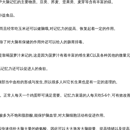
维护大脑记忆的主要物质。豆类、荞麦、坚果类、麦芽等含有丰富的镁。
补益食品。
,而且经常吃玉米还可以健脑哦,对记忆力的提高、恢复起着一定的作用。
,除了对大脑有保健的作用外还可以给人的肠胃排毒。
是靠喝菠萝汁来记的,这是因为菠萝汁有着丰富的维生素C以及各种其他的微量
高记忆力还可以促进人的食欲。
止脑部当中血栓的形成与发生,所以很多人叫它长生果也是有一定的道理的。
7%。正常人每天一个鸡蛋即可满足需要。记忆力衰退的人每天吃5-6个,可有效改
酸多为不饱和脂肪酸,能保护脑血管,对大脑细胞活动有促进作用。
可以快速供给大脑大量的硌氨酸。因此可以大大激发大脑能量、提高情绪以及提