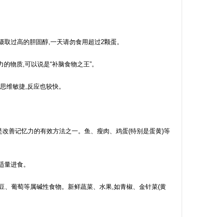
摄取过高的胆固醇,一天请勿食用超过2颗蛋。
的物质,可以说是“补脑食物之王”。
思维敏捷,反应也较快。
改善记忆力的有效方法之一。鱼、瘦肉、鸡蛋(特别是蛋黄)等
适量进食。
、葡萄等属碱性食物。新鲜蔬菜、水果,如青椒、金针菜(黄