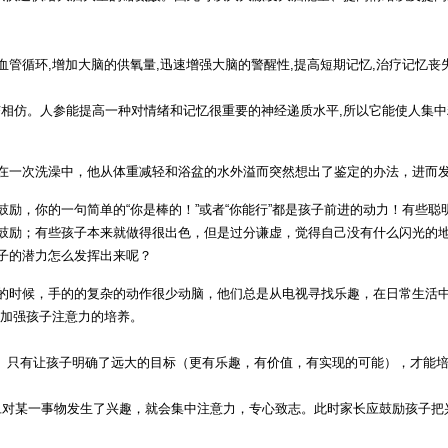
细血管循环,增加大脑的供氧量,迅速增强大脑的警醒性,提高短期记忆,治疗记忆
杏相仿。人参能提高一种对情绪和记忆很重要的神经递质水平,所以它能使人集中精
在一次洗澡中，他从体重减轻和浴盆的水外溢而突然想出了鉴定的办法，进而
，你的一句简单的“你是棒的！”或者“你能行”都是孩子前进的动力！有些聪明
鼓励；有些孩子本来就做得很出色，但是过分谦虚，觉得自己没有什么闪光的
子的潜力怎么发挥出来呢？
的时候，手的的复杂的动作很少动脑，他们总是从电视寻找乐趣，在日常生活
段加强孩子注意力的培养。
标。只有让孩子明确了远大的目标（更有乐趣，有价值，有实现的可能），才能
一旦对某一事物发生了兴趣，就会集中注意力，专心致志。此时家长应鼓励孩子