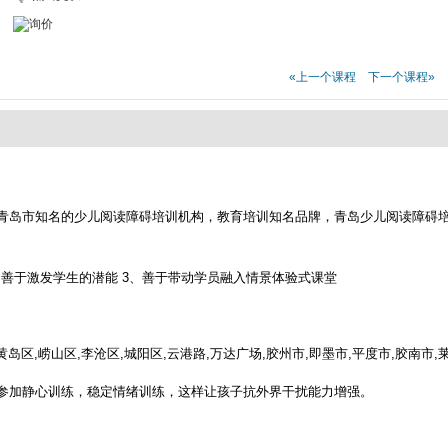
«上一个课程
下一个课程»
青岛市知名的少儿阅读障碍培训机构，教育培训知名品牌，青岛少儿阅读障碍
，善于激发学生的潜能 3、善于带动学员融入情景体验式课堂
岛区,崂山区,李沧区,城阳区,云港路,万达广场,胶州市,即墨市,平度市,胶南
参加静心训练，稳定情绪训练，这样让孩子抗外界干扰能力增强。