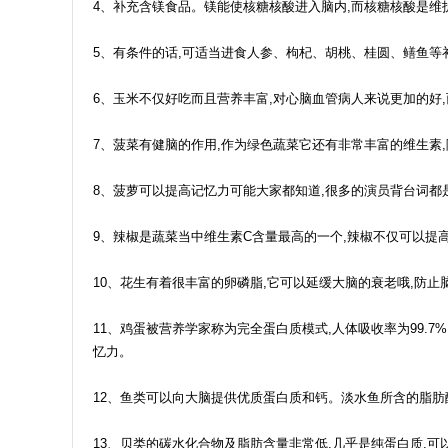
4、补充含镁食品。镁能使核糖核酸进入脑内,而核糖核酸是
5、有条件的话,可适当进食人参、枸杞、胡桃、桂圆、鳝鱼等
6、玉米不仅好吃而且营养丰富,对心脑血管病人来说更加的好
7、菠菜有健脑的作用,作为绿色蔬菜它还有非常丰富的维生素
8、菠萝可以提高记忆力可能大家都知道,很多的演员背台词都
9、辣椒是蔬菜当中维生素C含量最高的一个,辣椒不仅可以提
10、花生有着很丰富的卵磷脂,它可以延缓大脑的衰老哦,防
11、鸡蛋被营养学家称为完全蛋白质模式,人体吸收率为99.
忆力。
12、鱼类可以向大脑提供优质蛋白质和钙。淡水鱼所含的脂肪
13、贝类的碳水化合物及脂肪含量非常低,几乎是纯蛋白质,