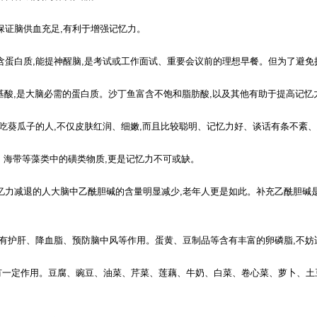
,保证脑供血充足,有利于增强记忆力。
富含蛋白质,能提神醒脑,是考试或工作面试、重要会议前的理想早餐。但为了避免
氨基酸,是大脑必需的蛋白质。沙丁鱼富含不饱和脂肪酸,以及其他有助于提高记忆力
欢吃葵瓜子的人,不仅皮肤红润、细嫩,而且比较聪明、记忆力好、谈话有条不紊、
能。海带等藻类中的磺类物质,更是记忆力不可或缺。
忆力减退的人大脑中乙酰胆碱的含量明显减少,老年人更是如此。补充乙酰胆碱是
且有护肝、降血脂、预防脑中风等作用。蛋黄、豆制品等含有丰富的卵磷脂,不妨
有一定作用。豆腐、豌豆、油菜、芹菜、莲藕、牛奶、白菜、卷心菜、萝卜、土豆