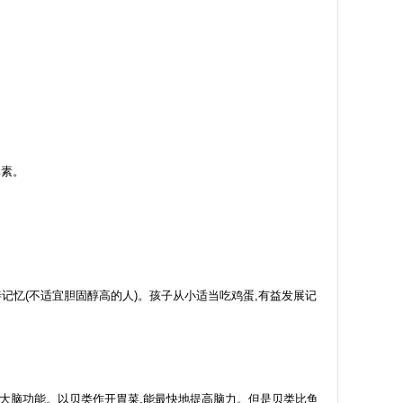
元素。
善记忆(不适宜胆固醇高的人)。孩子从小适当吃鸡蛋,有益发展记
高大脑功能。以贝类作开胃菜,能最快地提高脑力。但是贝类比鱼