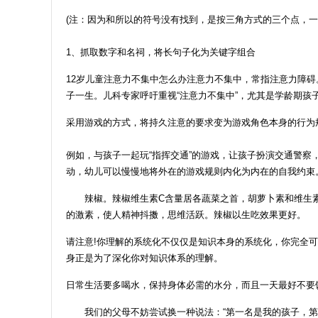
(注：因为和所以的符号没有找到，是按三角方式的三个点，一
1、抓取数字和名祠，将长句子化为关键字组合
12岁儿童注意力不集中怎么办注意力不集中，常指注意力障
子一生。儿科专家呼吁重视“注意力不集中”，尤其是学龄期孩
采用游戏的方式，将持久注意的要求变为游戏角色本身的行为
例如，与孩子一起玩“指挥交通”的游戏，让孩子扮演交通警
动，幼儿可以慢慢地将外在的游戏规则内化为内在的自我约束
辣椒。辣椒维生素C含量居各蔬菜之首，胡萝卜素和维生素含
的激素，使人精神抖擞，思维活跃。辣椒以生吃效果更好。
请注意!你理解的系统化不仅仅是知识本身的系统化，你完全
身正是为了深化你对知识体系的理解。
日常生活要多喝水，保持身体必需的水分，而且一天最好不要
我们的父母不妨尝试换一种说法：“第一名是我的孩子，第二