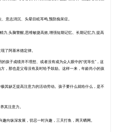
丧失、意志消沉、头晕目眩耳鸣,预防痴呆症。
力,头脑警醒,思维敏捷高效,增强短期记忆、长期记忆力,提高
发现了阿基米德定律。
的孩子成绩并不理想、或者没有成为众人眼中的“优等生”，这
地方，那也是父母没有及时给予鼓励。这样一来，年龄尚小的孩
中极其缺乏提高注意力的活动劳动。孩子要什么就给什么，是不
培养其注意力。
把兴趣向纵深发展，切忌一时兴趣，三天打鱼，两天晒网。