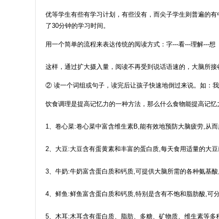
优等学生有些有学习计划，有些没有，而尖子学生则普遍的有
了30分钟的学习时间。
用一个简单的流程来表达传统的阅读方式：字---看---理解---想
这样，通过扩大摄入量，阅读不再受到说话语速的，大脑所接
② 读一个词组或句子，读完后让孩子快速地倒过来说。如：
饮食调理是提高记忆力的一种方法，那么什么食物能提高记忆
1、卷心菜:卷心菜中富含维生素B,能有效地预防大脑疲劳,从
2、大豆:大豆含有蛋黄素和丰富的蛋白质,每天食用适量的大豆
3、牛奶:牛奶富含蛋白质和钙质,可提供大脑所需的各种氨基酸
4、鲜鱼:鲜鱼富含蛋白质和钙质,特别是含有不饱和脂肪酸,可
5、木耳:木耳含有蛋白质、脂肪、多糖、矿物质、维生素等多