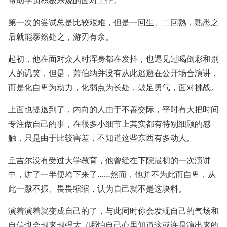
帮助学员积极乐观的面对工作。
第一次的尝试总是比较艰难，但是一回生、二回熟，熟悉之
后就能泰然处之，游刃有余。
起初，他在面对众人时浑身都在发抖，也遇见过喝倒彩和别
人的讥笑，但是，萧伯纳并没有从此逃避在公开场合演讲，
而是化自卑为动力，化弱点为长处，鼓足勇气，面对挑战。
上面也提退到了，内向的人由于不善交际，平时有大把时间
专注做自己的事，在很多小细节上其实都有特别细顾的感
触，只是由于比较害差，不知道这些东西有多动人。
丘吉尔没有受过大学教育，他曾经在下院最初的一次演讲
中，讲了一半便垮下来了……然而，他并不为此而自卑，从
此一蹶不振、畏畏缩缩，认为自己就不是这块料。
演着演着就变成自己的了，与此同时你会发现自己的气场和
自信也会越来越强大（哪怕自己心里知道这或许是演出来的