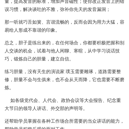
量，提高发音的标准，增加声音磁性；使你改正发音上的错
误习惯，解决谈吐的不雅，弥补你先天的发音漏洞；
那一听就巧舌如簧、言谐流畅的，反而会因为用力大猛，容
易给人形成不靠谐的印象。
总之，胆子是练出来的，在任何场合，你都要积极把握和别
人交谈的机会，试着与他人闲聊、寒暄，从中学习说话技
巧，锻炼自己的胆量，建立自信。
练习胆量，没有天生的演说家 璞玉需要雕琢，道路需要整
修，胆量不会与生俱来，也不会从天而降，它也需要不断磨
炼。
如各级党代会、人代会、政协会议等大会报告、纪念重
大节日的领导人讲话、外交部的声明等。
还帮助学员掌握在各种工作场合所需要的当众讲话的能力，