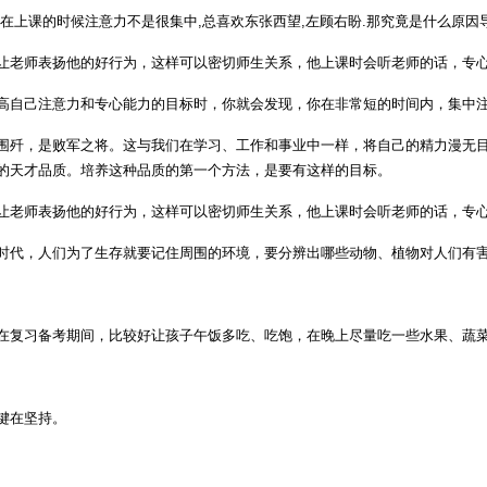
在上课的时候注意力不是很集中,总喜欢东张西望,左顾右盼.那究竟是什么原因
让老师表扬他的好行为，这样可以密切师生关系，他上课时会听老师的话，专
高自己注意力和专心能力的目标时，你就会发现，你在非常短的时间内，集中
围歼，是败军之将。这与我们在学习、工作和事业中一样，将自己的精力漫无
的天才品质。培养这种品质的第一个方法，是要有这样的目标。
让老师表扬他的好行为，这样可以密切师生关系，他上课时会听老师的话，专
时代，人们为了生存就要记住周围的环境，要分辨出哪些动物、植物对人们有
在复习备考期间，比较好让孩子午饭多吃、吃饱，在晚上尽量吃一些水果、蔬
键在坚持。