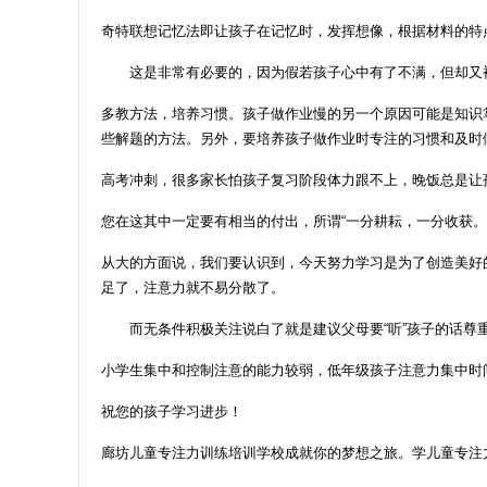
奇特联想记忆法即让孩子在记忆时，发挥想像，根据材料的特
这是非常有必要的，因为假若孩子心中有了不满，但却又被
多教方法，培养习惯。孩子做作业慢的另一个原因可能是知识
些解题的方法。另外，要培养孩子做作业时专注的习惯和及时
高考冲刺，很多家长怕孩子复习阶段体力跟不上，晚饭总是让
您在这其中一定要有相当的付出，所谓“一分耕耘，一分收获
从大的方面说，我们要认识到，今天努力学习是为了创造美好
足了，注意力就不易分散了。
而无条件积极关注说白了就是建议父母要“听”孩子的话尊重
小学生集中和控制注意的能力较弱，低年级孩子注意力集中时间
祝您的孩子学习进步！
廊坊儿童专注力训练培训学校成就你的梦想之旅。学儿童专注