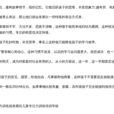
点，建构故事情节，组织记忆。它能活跃孩子的思维，丰富想象力;越奇异、有
禁止表达，那么他们就会发展出一些特殊的表达方式来。
掌握得不牢、方法不多、思路不清晰，这种慢不能简单地归结为磨蹭。这种情
做的习惯。专注的程度也决定快慢。
孩子吃好吃饱，补充营养，事实上这样做只能降低孩子的学习效率。
。”要有耐心和信心。这种习惯不改造，以后的学习会问题更大。祝您成功，也一
的明天，成为对家庭对社会有用的人。从小的方面说，这一年，这一学期甚至
孩子的意见、愿望，给他自由，凡事都和他商量，这样孩子不需要逆反就能满
一般在20分钟左右。如果事物比较有趣、新颖，高年级孩子完全能做到保持注
力训练就来廊坊儿童专注力训练培训学校