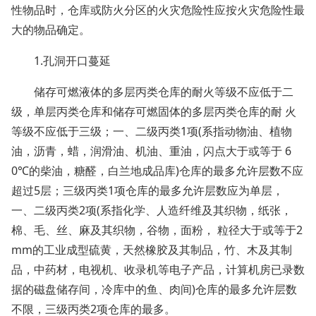
性物品时，仓库或防火分区的火灾危险性应按火灾危险性最
大的物品确定。
1.孔洞开口蔓延
储存可燃液体的多层丙类仓库的耐火等级不应低于二
级，单层丙类仓库和储存可燃固体的多层丙类仓库的耐 火
等级不应低于三级；一、二级丙类1项(系指动物油、植物
油，沥青，蜡，润滑油、机油、重油，闪点大于或等于 6
0℃的柴油，糖醛，白兰地成品库)仓库的最多允许层数不应
超过5层；三级丙类1项仓库的最多允许层数应为单层，
一、二级丙类2项(系指化学、人造纤维及其织物，纸张，
棉、毛、丝、麻及其织物，谷物，面粉， 粒径大于或等于2
mm的工业成型硫黄，天然橡胶及其制品，竹、木及其制
品，中药材，电视机、收录机等电子产品，计算机房已录数
据的磁盘储存间，冷库中的鱼、肉间)仓库的最多允许层数
不限，三级丙类2项仓库的最多。