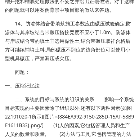
槽开挖和槽底处理做法的不妥之并给出正确做法。对于这样
的问题就可以用案例背景中项目部的做法来答题。
14、防渗体结合带填筑施工参数应由碾压试验确定;防
渗体与其岸坡结合带碾压搭接宽度不应小于1.0m。防渗体
与岸坡结合带的填土宜选用黏性土;结合带碾压取祥合格后
方可继续铺填土料;局部碾压不到位的边角部位可以使用小
型机具碾压，严禁漏压或欠压。
问题：
一、压缩记忆法
二、系统的目标与系统的组织的关系 影响一个系统
目标实现的主要因素除了组织以外,还有以下两种因素(如图
2Z101020-1所示)[图片={884EA992-9150-285D-15AF-58B9
E1611B33}.png/] (1)人的因素,它包括管理人员和生产
人员的数量和质量。 (2)方法与工具,它包括管理的方法