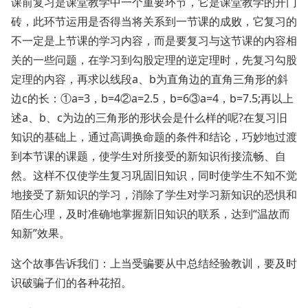
课前复习是课堂教学中一个重要环节，它是课堂教学的开门
砖，此环节运用是否得当将关系到一节课的成败，它复习的
不一定是上节课的学习内容，而是要复习与这节课的内容相
关的一些问题，在学习到勾股定理的逆定理时，先复习勾股
定理的内容，再求以线段a、b为直角边的直角三角形的斜
边c的长：①a=3，b=4②a=2.5，b=6③a=4，b=7.5;再以上
述a、b、c为边的三角形的形状会是什么样的呢?在复习旧
知识的基础上，通过高调换命题的条件和结论，巧妙地过渡
到本节课的课题，使学生对所接受的新知识衔接流畅、自
然。这样不仅使学生复习巩固旧知识，同时使学生不知不觉
地接受了新知识的学习，消除了学生对学习新知识的恐惧和
陌生心理，及时准确地掌握新旧知识的联系，达到“温故而
知新”效果。
这个故事告诉我们：上当受骗要从中总结经验教训，要及时
识破骗子们的各种花招。