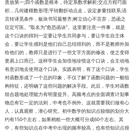
质放第一;四个函数是根本，待定系数求解析;交点方程巧面
积，几何建模数形理;平转翻折动点走，设定参量找联系;语
言转译觅条件，板块书写最整齐;树立信心不言弃，恐函之
症定可医。”取名为“愈恐函诀”。这里要注意一件事，就是
这个口诀的得到一定要让学生共同参与，要让学生自主体
会，要让学生感到是他们自己总结得到的，而不是教师外加
给他们的，教师只是进行了一些文字方面的修改，使之变得
更易上口而已。这样学生会加倍地珍惜这个口诀，会主动地
有意识地去使用这个口诀。实践表明，有了这个口诀，学生
对函数形成了一个总的印象，不仅了解了函数问题的一般组
构特征，还明确了这些问题的解决手段。此后，学生对函数
组合题地处理能力有明显提升。高频考点的全面调查计划事
物总有它一定的法则，中考也不例外。这就需要我们做有心
人，认真观察，潜心研究。初中数学的知识点较细的划分大
约有150个左右，如果稍粗一些大概可分成60个左右。其
中，有些知识点在中考中出现的频率较高，也有些知识点很