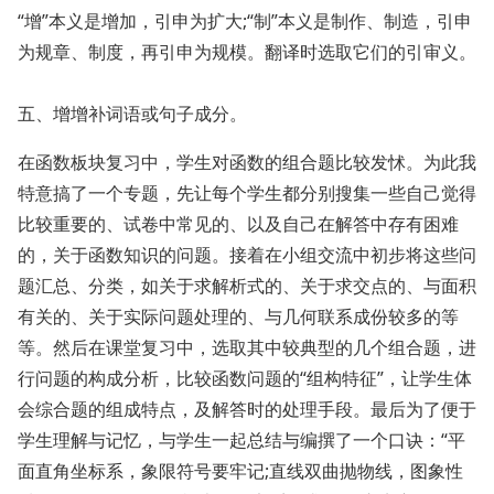
“增”本义是增加，引申为扩大;“制”本义是制作、制造，引申
为规章、制度，再引申为规模。翻译时选取它们的引审义。
五、增增补词语或句子成分。
在函数板块复习中，学生对函数的组合题比较发怵。为此我
特意搞了一个专题，先让每个学生都分别搜集一些自己觉得
比较重要的、试卷中常见的、以及自己在解答中存有困难
的，关于函数知识的问题。接着在小组交流中初步将这些问
题汇总、分类，如关于求解析式的、关于求交点的、与面积
有关的、关于实际问题处理的、与几何联系成份较多的等
等。然后在课堂复习中，选取其中较典型的几个组合题，进
行问题的构成分析，比较函数问题的“组构特征”，让学生体
会综合题的组成特点，及解答时的处理手段。最后为了便于
学生理解与记忆，与学生一起总结与编撰了一个口诀：“平
面直角坐标系，象限符号要牢记;直线双曲抛物线，图象性