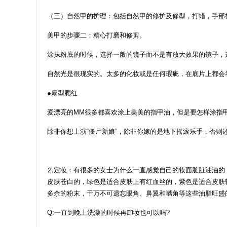
（三）自然甲的护理：包括自然甲的修护及修型，打蜡，手部
美甲的步骤二：精心打磨和修剪。
涂抹粉底的时候，选择一般的镜子而不是有放大效果的镜子，
自然光是很现实的。太多的化妆或是任何瑕疵，在底片上都会
●扇型腮红
爱漂亮的MM很多都喜欢涂上美美的指甲油，但是要怎样涂指
除非你想上演“僵尸新娘”，除非你嫁的是地下摇滚乐手，否则
⒉定妆：有很多的女士为什么一直感觉自己的妆面脏脏油油的
皮肤苍白的，绿色是适合皮肤上有红血丝的，紫色是适合皮肤
多余的粉末，千万不可遗忘眼角、鼻翼和嘴角等这些油脂旺盛
Q:一直到晚上洗澡的时候再卸妆也可以吗?