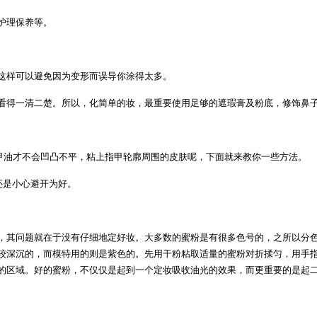
护理保养等。
这样可以避免因为变形而误导你涂得太多。
看得一清二楚。所以，化简单的妆，最重要使用足够的遮瑕膏及粉底，修饰鼻
甲油才不会凹凸不平，粘上指甲轮廓周围的皮肤呢，下面就来教你一些方法。
还是小心避开为好。
，其问题就在于没有仔细地定好妆。大多数的蜜粉是有很多色号的，之所以分
较深沉的，而模特用的则是紫色的。先用干粉粘取适量的蜜粉对折揉匀，用手
的区域。好的蜜粉，不仅仅是起到一个定妆吸收油光的效果，而更重要的是起