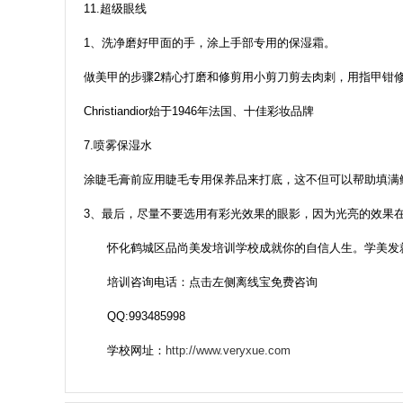
11.超级眼线
1、洗净磨好甲面的手，涂上手部专用的保湿霜。
做美甲的步骤2精心打磨和修剪用小剪刀剪去肉刺，用指甲钳
Christiandior始于1946年法国、十佳彩妆品牌
7.喷雾保湿水
涂睫毛膏前应用睫毛专用保养品来打底，这不但可以帮助填满
3、最后，尽量不要选用有彩光效果的眼影，因为光亮的效果
怀化鹤城区品尚美发培训学校成就你的自信人生。学美发
培训咨询电话：点击左侧离线宝免费咨询
QQ:993485998
学校网址：
http://www.veryxue.com