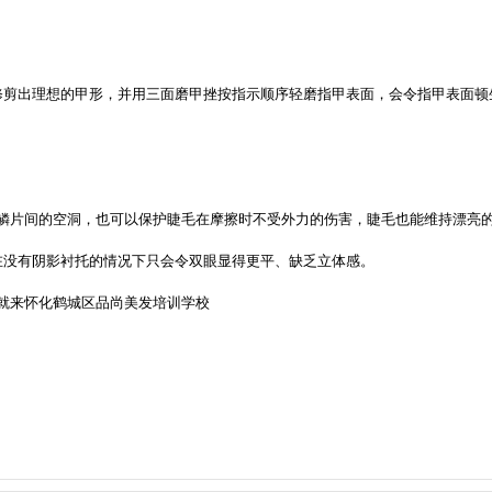
修剪出理想的甲形，并用三面磨甲挫按指示顺序轻磨指甲表面，会令指甲表面顿
鳞片间的空洞，也可以保护睫毛在摩擦时不受外力的伤害，睫毛也能维持漂亮
在没有阴影衬托的情况下只会令双眼显得更平、缺乏立体感。
就来怀化鹤城区品尚美发培训学校