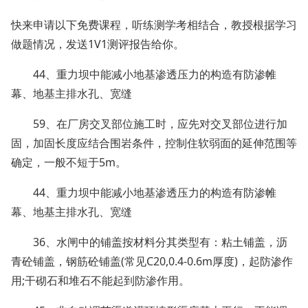
快来申请以下免费课程，听练测学考相结合，教授根据学习
做题情况，发送1V1测评报告给你。
44、重力坝中能减小地基渗透压力的构造有防渗帷
幕、地基主排水孔、宽缝
59、在厂房交叉部位施工时，应先对交叉部位进行加
固，加固长度应结合围岩条件，控制住软弱面的延伸范围等
确定，一般不短于5m。
44、重力坝中能减小地基渗透压力的构造有防渗帷
幕、地基主排水孔、宽缝
36、水闸中的铺盖按材料分其类型有：粘土铺盖，沥
青砼铺盖，钢筋砼铺盖(常见C20,0.4-0.6m厚度)，起防渗作
用;干砌石和堆石不能起到防渗作用。