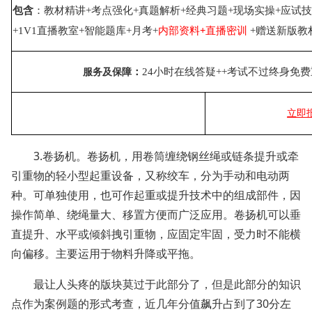
包含
：
教材精讲+考点强化+真题解析+经典习题+现场实操+应试
内部资料+直播密训
+1V1直播教室+智能题库+月考+
+赠送新版教
服务及保障
：
24小时在线答疑++考试不过终身免
立即
3.卷扬机。卷扬机，用卷筒缠绕钢丝绳或链条提升或牵
引重物的轻小型起重设备，又称绞车，分为手动和电动两
种。可单独使用，也可作起重或提升技术中的组成部件，因
操作简单、绕绳量大、移置方便而广泛应用。卷扬机可以垂
直提升、水平或倾斜拽引重物，应固定牢固，受力时不能横
向偏移。主要运用于物料升降或平拖。
最让人头疼的版块莫过于此部分了，但是此部分的知识
点作为案例题的形式考查，近几年分值飙升占到了30分左