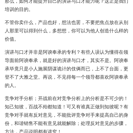
那么，如何才能提升自己的演讲与口才能力呢？这正是我们
培训的目的。
不管你卖什么，产品也好，想法也罢，不要把焦点放在从别
人那里可以得到什么，多想想，你可以为他人创造什么样的
价值。
演讲与口才并非是阿谀奉承的专利？有些人误认为懂得在领
导面前阿谀奉承，就是好的演讲与口才，其实不是。阿谀奉
承毕竟只是小人施展阴谋诡计的伎俩而已，上不了台面，更
登不了大雅之堂。再说，不见得每一个领导都喜欢阿谀奉承
的人。
竞争对手分析；开战前在对竞争分析上的分析是不可少的！
知己知彼，百战不殆都知道！可又有谁真正做到知彼呢？有
竞争对手就有反对意见，不能批评竞争对手来提高自己的身
份，和谐销售不能有意见就能解除；处理反对意见的步骤，
方法，产品说明都有讲究！