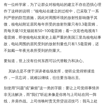
有一位科学家，为了让群众对核电站的建立不存在恐惧心理
作了这样的说明：“核电站在建立的过程中，已采取了一系
列严密的防范措施，因此对周围环境的放射性影响微乎其
微，核电站附近居民每年所受的放射剂量只有0.3毫雷姆，
而每天吸10支烟就有50~100毫雷姆；看一次彩色电视有1
毫雷姆，即使核电站发展史上最严重的美国三里岛核电站事
故，电站周围的居民受到的放射剂量也只有1.5毫雷姆，还
不如戴一年夜光表所受到的剂量大。
要知道，世上没有任何东西可以代替毅力和决心。
其缺点是不便于演讲者临场发挥，使听众觉得矫揉造
作，一旦忘词，就难以继续，往往要当场出丑。
别使用“问题”或“麻烦”这一类的字眼：要让上司觉得事情并
非无法解决，而“我们”听起来像是你将与上司站在同一阵
线，并肩作战。上司传唤时责无旁贷说话技巧：我马上处