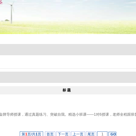
标 题
分金牌导师授课，通过真题练习、突破自我。精选小班课——1对6授课，老师全程跟班
第
1
页/共
1
页
首页
下一页
上一页
尾页