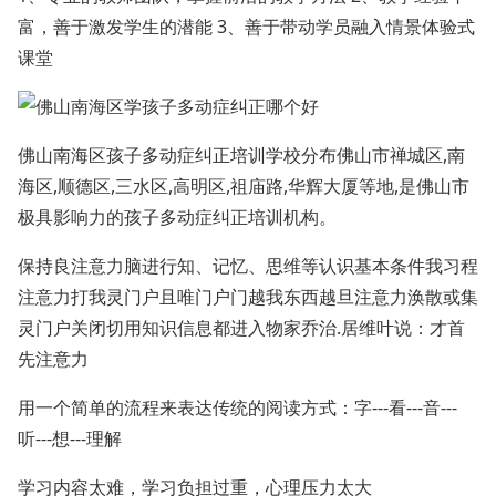
富，善于激发学生的潜能 3、善于带动学员融入情景体验式
课堂
佛山南海区孩子多动症纠正培训学校分布佛山市禅城区,南
海区,顺德区,三水区,高明区,祖庙路,华辉大厦等地,是佛山市
极具影响力的孩子多动症纠正培训机构。
保持良注意力脑进行知、记忆、思维等认识基本条件我习程
注意力打我灵门户且唯门户门越我东西越旦注意力涣散或集
灵门户关闭切用知识信息都进入物家乔治.居维叶说：才首
先注意力
用一个简单的流程来表达传统的阅读方式：字---看---音---
听---想---理解
学习内容太难，学习负担过重，心理压力太大