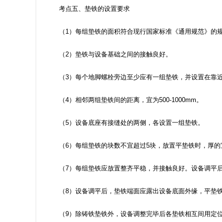
考点五、垫铁的设置要求
（1）每组垫铁的面积符合现行国家标准《通用规范》的
（2）垫铁与设备基础之间的接触良好。
（3）每个地脚螺栓旁边至少应有一组垫铁，并设置在靠近
（4）相邻两组垫铁间的距离，宜为500-1000mm。
（5）设备底座有接缝处的两侧，各设置一组垫铁。
（6）每组垫铁的块数不宜超过5块，放置平垫铁时，厚的宜
（7）每组垫铁应放置整齐平稳，并接触良好。设备调平后
（8）设备调平后，垫铁端面应露出设备底面外缘，平垫铁宜露
（9）除铸铁垫铁外，设备调整完毕后各垫铁相互间用定