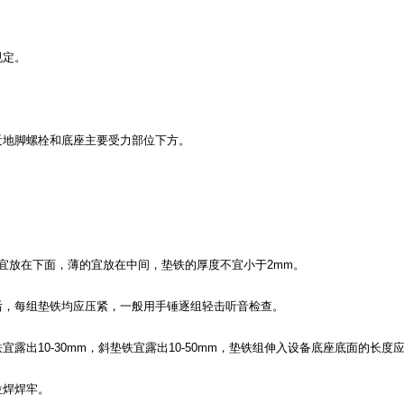
规定。
地脚螺栓和底座主要受力部位下方。
放在下面，薄的宜放在中间，垫铁的厚度不宜小于2mm。
，每组垫铁均应压紧，一般用手锤逐组轻击听音检查。
出10-30mm，斜垫铁宜露出10-50mm，垫铁组伸入设备底座底面的长度
位焊焊牢。