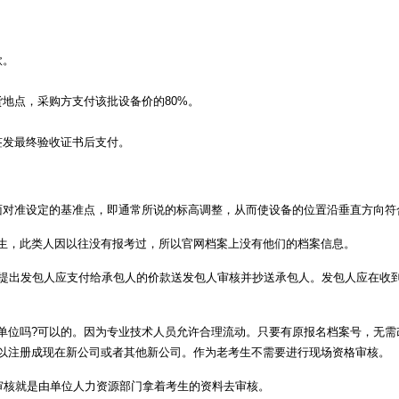
款。
地点，采购方支付该批设备价的80%。
签发最终验收证书后支付。
。
对准设定的基准点，即通常所说的标高调整，从而使设备的位置沿垂直方向符
，此类人因以往没有报考过，所以官网档案上没有他们的档案信息。
出发包人应支付给承包人的价款送发包人审核并抄送承包人。发包人应在收到
单位吗?可以的。因为专业技术人员允许合理流动。只要有原报名档案号，无需
以注册成现在新公司或者其他新公司。作为老考生不需要进行现场资格审核。
审核就是由单位人力资源部门拿着考生的资料去审核。