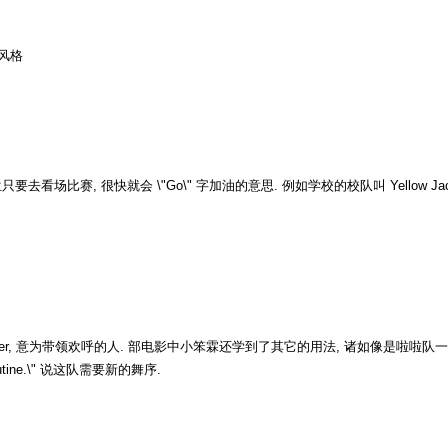
或风格
, 很快就会 \"Go\" 字加油的意思. 例如学校的校队叫 Yellow Jackets 
ader, 意为带领欢呼的人. 部电影中小笨霖还学到了其它的用法, 诸如像是啦啦队一队人
routine.\" 说这队需要新的舞序.