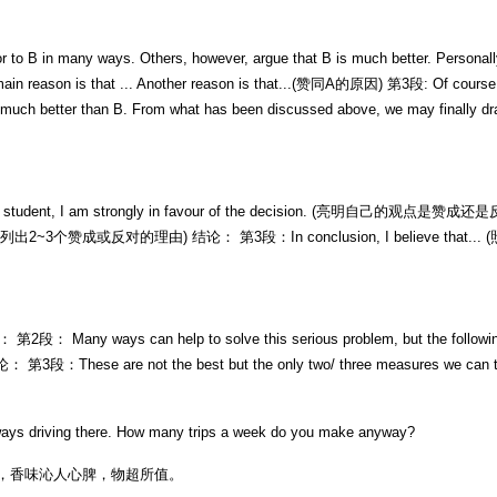
 B in many ways. Others, however, argue that B is much better. Personally,
n reason is that ... Another reason is that...(赞同A的原因) 第3段: Of cours
 much better than B. From what has been discussed above, we may finally d
strongly in favour of the decision. (亮明自己的观点是赞成还是反对) The re
des...(列出2~3个赞成或反对的理由) 结论： 第3段：In conclusion, I believe tha
help to solve this serious problem, but the following may be mos
hese are not the best but the only two/ three measures we can take. Bu
always driving there. How many trips a week do you make anyway?
，香味沁人心脾，物超所值。