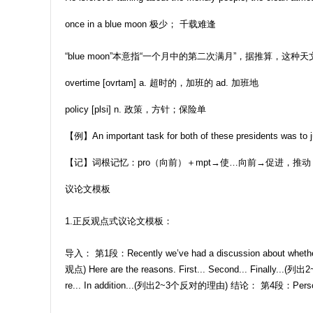
once in a blue moon 极少； 千载难逢
“blue moon”本意指“一个月中的第二次满月”，据推算，这种
overtime [ovrtam] a. 超时的，加班的 ad. 加班地
policy [plsi] n. 政策，方针；保险单
【例】An important task for both of these president
【记】词根记忆：pro（向前）＋mpt→使…向前→促进，推动
议论文模板
1.正反观点式议论文模板：
导入： 第1段：Recently we’ve had a discussion about whether
观点) Here are the reasons. First... Second... Finally...(列
re... In addition...(列出2~3个反对的理由) 结论： 第4段：Personally sp