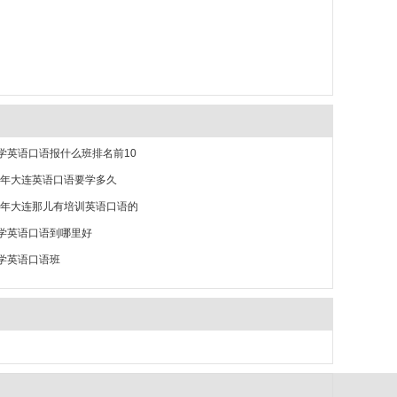
学英语口语报什么班排名前10
26年大连英语口语要学多久
26年大连那儿有培训英语口语的
学英语口语到哪里好
学英语口语班