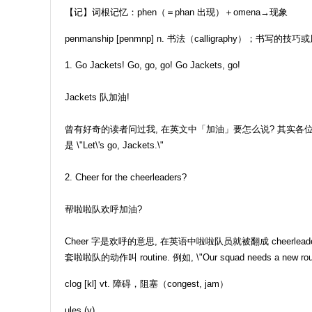
【记】词根记忆：phen（＝phan 出现）＋omena→现象
penmanship [penmnp] n. 书法（calligraphy）；书写的技巧
1. Go Jackets! Go, go, go! Go Jackets, go!
Jackets 队加油!
曾有好奇的读者问过我, 在英文中「加油」要怎么说? 其实各位只要去看场比赛
是 \"Let\'s go, Jackets.\"
2. Cheer for the cheerleaders?
帮啦啦队欢呼加油?
Cheer 字是欢呼的意思, 在英语中啦啦队员就被翻成 cheerle
套啦啦队的动作叫 routine. 例如, \"Our squad needs a new 
clog [kl] vt. 障碍，阻塞（congest, jam）
ules (v)