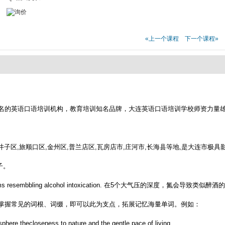
«上一个课程
下一个课程»
名的英语口语培训机构，教育培训知名品牌，大连英语口语培训学校师资力量
井子区,旅顺口区,金州区,普兰店区,瓦房店市,庄河市,长海县等地,是大连市极
子。
symptoms resembbling alcohol intoxication. 在5个大气压的深度，氮会导致类似
掌握常见的词根、词缀，即可以此为支点，拓展记忆海量单词。例如：
sphere,thecloseness to nature and the gentle pace of living.