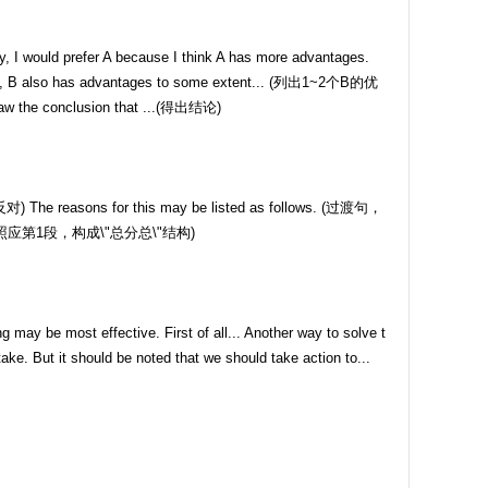
 I would prefer A because I think A has more advantages.
e, B also has advantages to some extent... (列出1~2个B的优
raw the conclusion that ...(得出结论)
asons for this may be listed as follows. (过渡句，
t... (照应第1段，构成\"总分总\"结构)
t effective. First of all... Another way to solve t
t it should be noted that we should take action to...