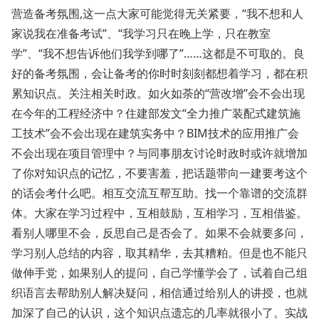
营造备考氛围,这一点大家可能觉得无关紧要，“我不想和人
家说我在准备考试”、“我学习只在晚上学，只在教室
学”、“我不想告诉他们我学到哪了”……这都是不可取的。良
好的备考氛围，会让备考的你时时刻刻都想着学习，都在积
累知识点。关注相关时政。如火如荼的“营改增”会不会出现
在今年的工程经济中？住建部发文“全力推广装配式建筑施
工技术”会不会出现在建筑实务中？BIM技术的应用推广会
不会出现在项目管理中？与同事朋友讨论时政时或许就增加
了你对知识点的记忆，不要害羞，把话题带向一建要考这个
的话会考什么吧。相互交流互帮互助。找一个靠谱的交流群
体。大家在学习过程中，互相鼓励，互相学习，互相借鉴。
看别人哪里不会，反思自己是否会了。如果不会就要多问，
学习别人总结的内容，取其精华，去其糟粕。但是也不能只
做伸手党，如果别人的提问，自己学懂学会了，试着自己组
织语言去帮助别人解决疑问，相信通过给别人的讲授，也就
加深了自己的认识，这个知识点遗忘的几率就很小了。实战