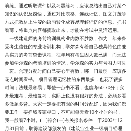
演练。通过听取课件以及习题练习，应该总结出自己对某个
知识的认识及感悟，通过对比表格、连线记忆、图文并茂等
方式把教材上生涩的语句转化成容易理解记忆的信息。把书
看薄，将重点内容都摘取出来，才能在考试中灵活运用。
一级建造师的考前培训机构业内数不胜数，作为十年来备
受考生信任的专业培训机构，学尔森有着自己独具特色由兼
具实力的考前突击课程。往年均有考生因人数已满，而无法
参加学尔森的考前培训的情况，学尔森的实力与号召力可见
一斑。合理分配时间自己要心里有数，哪一门最弱，应该多
花点时间看书。 项目管理记忆性的东西最多，也花了很多
时间；法规最容易，即使一点书不看，也能考60-70分；实
务最难考，最难复习，实际上也没有很好的办法，必须多看
多做题多背。大家一定要把有限的时间分配好，因为我们都
要工作，要挣钱养家糊口，不可能每天看10个小时的书，
我一般看7小时。(二)符合(一)有关报名条件，于2003年12
月31日前，取得建设部颁发的《建筑业企业一级项目经理