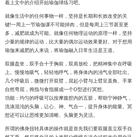
着上文中的介绍开始瑜伽球练习吧。
就像生活中的任何事物一样，坚持是长期和长效改变的关
键!一周上一节瑜伽课不可能掉肉，但是每周上三节甚至更
多，减肥就成为可能。就像任何物理运动的原理一样，坚持
少量的规律的运动，比大量的偶尔运动效果要好。对于想用
瑜伽来减肥的人来说，将瑜伽融入日常生活是王道。
双腿盘坐，双手合十于胸前，双肩放松，把精神集中在呼吸
上。慢慢地吸气，轻轻地呼气，将身体内的浊气全部吐出。
几个呼吸后，微微打开双臂，屈起小臂与上臂呈直角。手掌
自然弯屈，拇指与食指握成一个O型进行冥想。
功能：均匀的呼吸可以按摩腹腔内的五脏，帮助宁神静气，
洗涤混沌的头脑，让心、神、气合一，提升身体的能量。冥
想还可以让思维更加清晰、头脑更为灵活。
所谓的佛身扭转具体的操作就是首先我们要双腿直立双手自