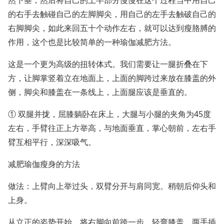
然下垂，然后将自己的上半部分慢慢在这个过程当中用自己
的右手去触碰自己的左脚脚尖，用自己的左手去触破自己的
右脚脚尖，如此来回五十个动作左右，就可以达到瘦胳膊的
作用，这个也是比较简单的一种瑜伽减肥方法。
这是一个更为高级的扭转体式。我们需要让一腿折叠在下
方，让脚掌竖着立在地面上，上面的脚跨过来放在膝盖的外
侧，脚尖和膝盖在一条线上，上面腿应该是垂直的。
① 双腿并拢，屈膝躺卧在床上，大腿与小腿的夹角为45度
左右，手臂往正上方举高，与地面垂直，掌心朝前，左右手
臂互相平行，深深吸气。
减肥瑜伽瘦身的方法
做法：上臂向上举过头，双臂分开与肩同宽。稍朝后仰头和
上身。
从立正的姿势开始，将右脚向前跨一步，轻弯膝盖。两手插