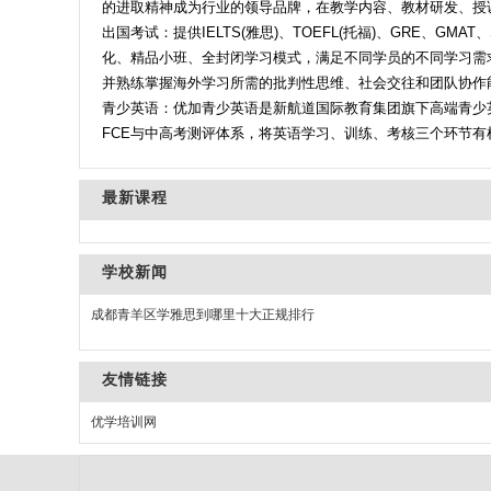
的进取精神成为行业的领导品牌，在教学内容、教材研发、授
出国考试：提供IELTS(雅思)、TOEFL(托福)、GRE、G
化、精品小班、全封闭学习模式，满足不同学员的不同学习需
并熟练掌握海外学习所需的批判性思维、社会交往和团队协作
青少英语：优加青少英语是新航道国际教育集团旗下高端青少英
FCE与中高考测评体系，将英语学习、训练、考核三个环节有机
最新课程
学校新闻
成都青羊区学雅思到哪里十大正规排行
友情链接
优学培训网