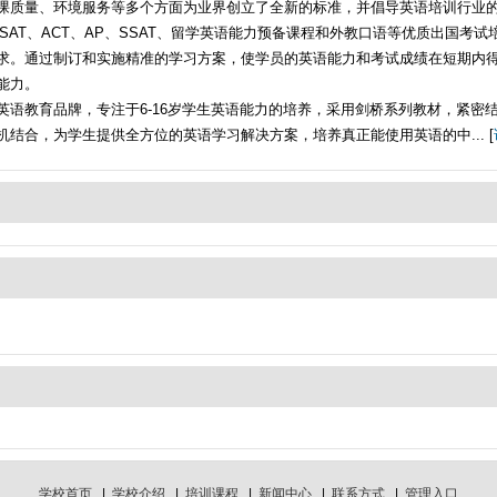
课质量、环境服务等多个方面为业界创立了全新的标准，并倡导英语培训行业
MAT、SAT、ACT、AP、SSAT、留学英语能力预备课程和外教口语等优质出国考
求。通过制订和实施精准的学习方案，使学员的英语能力和考试成绩在短期内
能力。
语教育品牌，专注于6-16岁学生英语能力的培养，采用剑桥系列教材，紧密结合
结合，为学生提供全方位的英语学习解决方案，培养真正能使用英语的中... [
学校首页
|
学校介绍
|
培训课程
|
新闻中心
|
联系方式
|
管理入口