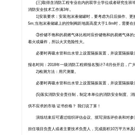
(三)取得含消防工程专业在内的双学士学位或者研究生班毕
消防安全技术工作满3年。
1)安装要求：安装泡沫液储罐时，要考虑为日后操作、更换
5m;当泡沫液储罐上的控制阀距地面高度大于1.8m时，需要
③价键不饱和的易燃气体比相对应价键饱和的易燃气体的火
着火或爆炸，所以火灾危险性大。
必要时再吸水管和出水管上设置隔振装置，并设置隔振吸音
报名时间：2018年一级消防工程师报名预计7-8月份开启
2)检测方法：用尺测量。
必要时再吸水管和出水管上设置隔振装置，并设置隔振吸音
(5)落实消防安全责任制，制定本单位的消防安全制度、消
供不应求的市场 证书价格？ 我们说了算！
演练结束后可通过组织评估会议、填写演练评价表和对参演
担任项目负责人或者主要技术负责人，完成面积10万平方米及