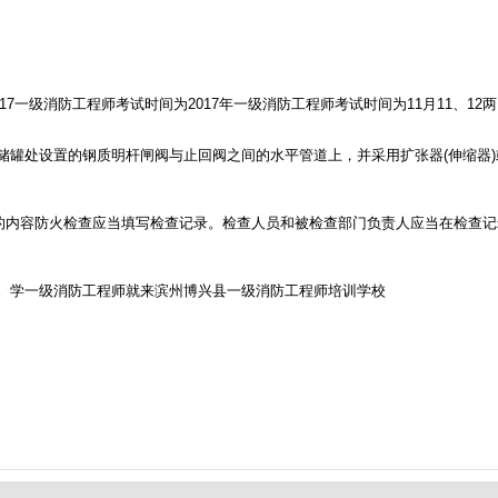
7一级消防工程师考试时间为2017年一级消防工程师考试时间为11月11、12
处设置的钢质明杆闸阀与止回阀之间的水平管道上，并采用扩张器(伸缩器)
的内容防火检查应当填写检查记录。检查人员和被检查部门负责人应当在检查
。学一级消防工程师就来滨州博兴县一级消防工程师培训学校