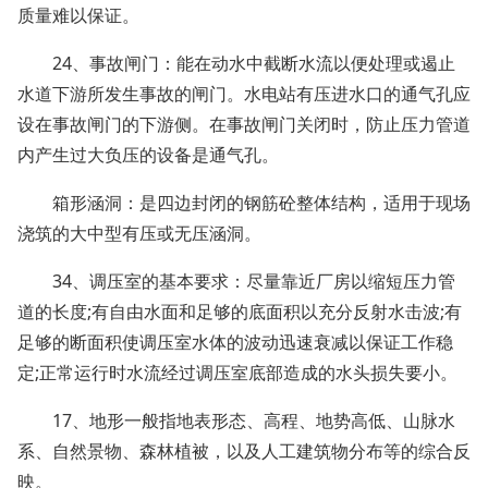
质量难以保证。
24、事故闸门：能在动水中截断水流以便处理或遏止
水道下游所发生事故的闸门。水电站有压进水口的通气孔应
设在事故闸门的下游侧。在事故闸门关闭时，防止压力管道
内产生过大负压的设备是通气孔。
箱形涵洞：是四边封闭的钢筋砼整体结构，适用于现场
浇筑的大中型有压或无压涵洞。
34、调压室的基本要求：尽量靠近厂房以缩短压力管
道的长度;有自由水面和足够的底面积以充分反射水击波;有
足够的断面积使调压室水体的波动迅速衰减以保证工作稳
定;正常运行时水流经过调压室底部造成的水头损失要小。
17、地形一般指地表形态、高程、地势高低、山脉水
系、自然景物、森林植被，以及人工建筑物分布等的综合反
映。