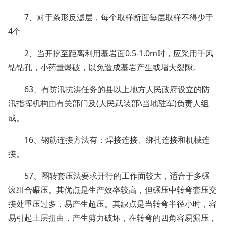
7、对于条形反滤层，每个取样断面每层取样不得少于
4个
2、当开挖至距离利用基岩面0.5-1.0m时，应采用手风
钻钻孔，小药量爆破，以免造成基岩产生或增大裂隙。
63、有防汛抗洪任务的县以上地方人民政府设立的防
汛指挥机构由有关部门及(人民武装部\当地驻军)负责人组
成。
16、钢筋连接方法有：焊接连接、绑扎连接和机械连
接。
57、圈转套压法要求开行的工作面较大，适合于多碾
滚组合碾压。其优点是生产效率较高，但碾压中转弯套压交
接处重压过多，易产生超压。其缺点是当转弯半径小时，容
易引起土层扭曲，产生剪力破坏，在转弯的四角容易漏压，