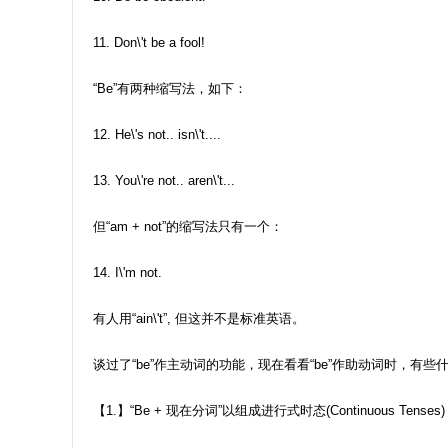
11. Don\'t be a fool!
“Be”有两种缩写法，如下：
12. He\'s not.. isn\'t....
13. You\'re not.. aren\'t...
但“am + not”的缩写法只有一个：
14. I\'m not.
有人用“ain\'t”, 但这并不是标准英语。
谈过了“be”作主动词的功能，现在看看“be”作助动词时，有些
【1.】“Be + 现在分词”以组成进行式时态(Continuous Tense