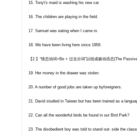
15. Tony\'s maid is washing his new car.
16. The children are playing in the field.
17. Samuel was eating when I came in.
18. We have been living here since 1959.
【2.】“情态动词+Be + 过去分词”以组成被动语态(The Passive 
19. Her money in the drawer was stolen.
20. A number of good jobs are taken up byforeigners.
21. David studied in Taiwan but has been trained as a languag
22. Can all the wonderful birds be found in our Bird Park?
23. The disobedient boy was told to stand out- side the clas