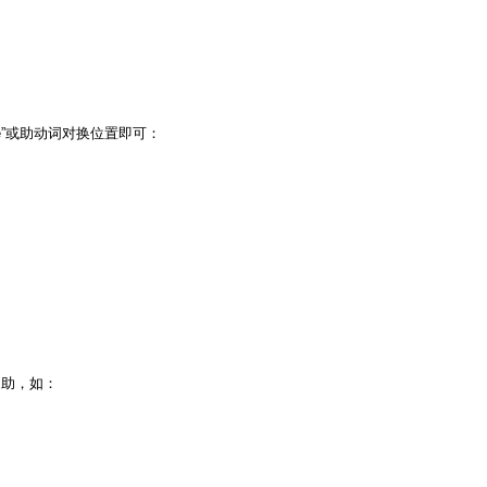
e”或助动词对换位置即可：
”之助，如：