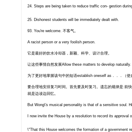
24. Steps are being taken to reduce traffic con- gestion duri
25. Dishonest students will be immediately dealt with.
93. You're welcome. 不客气。
A racist person or a very foolish person.
它是最好的饮水冷却器，新颖、科学、设计合理。
让这些事情自然发展Allow these matters to develop naturally.
为了更好地掌握该句中的短语establish oneself as．
要合理地安排复习时间。首先要及时复习。遗忘的规律是:前
就是边读边回忆。
But Wong\'s musical personality is that of a sensitive soul.
I now invite the House by a resolution to record its approval
\"That this House welcomes the formation of a government repr